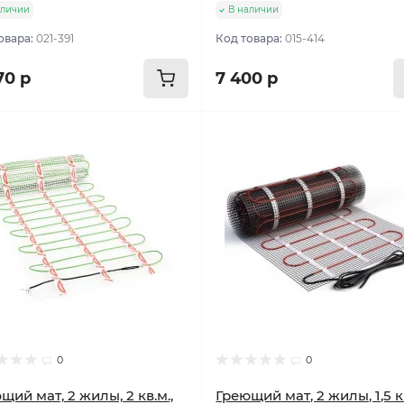
аличии
В наличии
овара:
021-391
Код товара:
015-414
70 р
7 400 р
улярный
Популярный
0
0
щий мат, 2 жилы, 2 кв.м.,
Греющий мат, 2 жилы, 1,5 кв