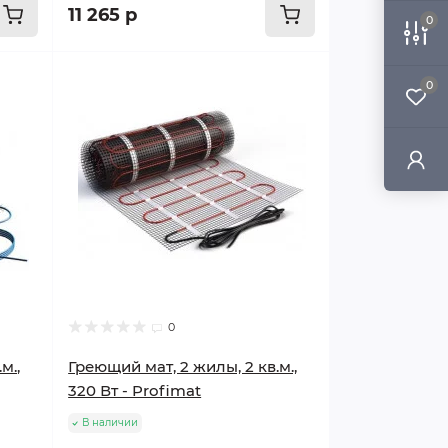
11 265 р
0
Популярный
0
0
м.,
Греющий мат, 2 жилы, 2 кв.м.,
320 Вт - Profimat
В наличии