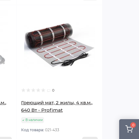
Популярный
0
м.,
Греющий мат, 2 жилы, 4 кв.м.,
640 Вт - Profimat
В наличии
0
Код товара:
021-433