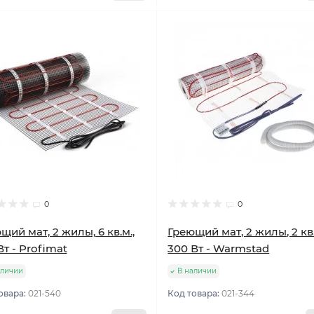
улярный
Популярный
0
0
щий мат, 2 жилы, 6 кв.м.,
Греющий мат, 2 жилы, 2 кв.
Вт - Profimat
300 Вт - Warmstad
аличии
В наличии
овара:
021-540
Код товара:
021-344