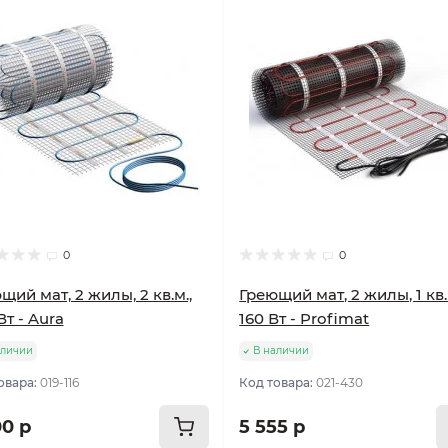
улярный
Популярный
0
0
щий мат, 2 жилы, 2 кв.м.,
Греющий мат, 2 жилы, 1 кв.
Вт - Aura
160 Вт - Profimat
аличии
В наличии
овара:
019-116
Код товара:
021-430
00 р
5 555 р