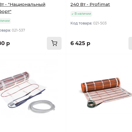
Вт - "Национальный
240 Вт - Profimat
форт"
В наличии
аличии
Код товара:
021-503
овара:
021-537
80 р
6 425 р
улярный
Популярный