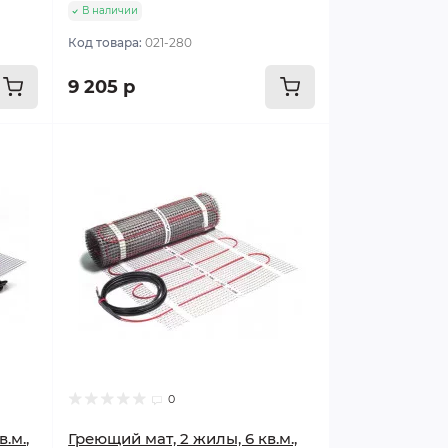
В наличии
Код товара:
021-280
9 205 р
Популярный
0
.м.,
Греющий мат, 2 жилы, 6 кв.м.,