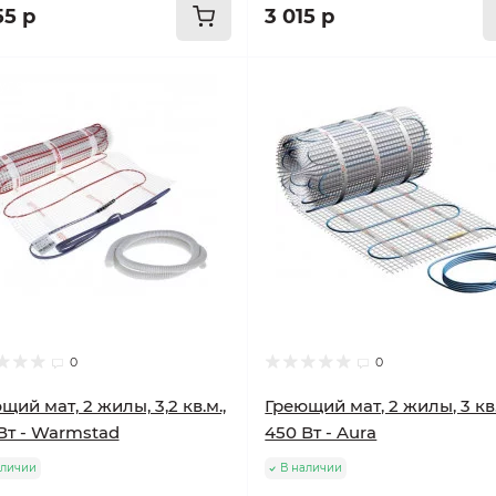
55 р
3 015 р
улярный
Популярный
0
0
щий мат, 2 жилы, 3,2 кв.м.,
Греющий мат, 2 жилы, 3 кв.
Вт - Warmstad
450 Вт - Aura
аличии
В наличии