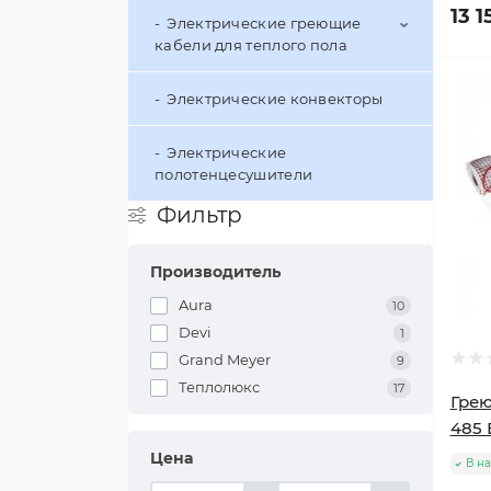
13 1
Электрические греющие
кабели для теплого пола
Поп
Электрические конвекторы
Электрический греющий
кабель ARNOLD RAK
Электрические
Электрический греющий
полотенцесушители
кабель AURA
Фильтр
Производитель
Aura
10
Devi
1
Grand Meyer
9
Теплолюкс
17
Грею
485 
Цена
В н