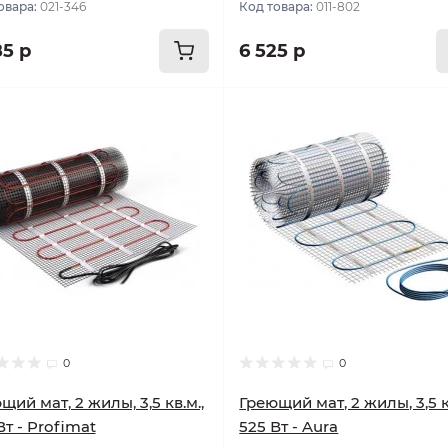
овара:
021-346
Код товара:
011-802
85 р
6 525 р
улярный
Популярный
0
0
щий мат, 2 жилы, 3,5 кв.м.,
Греющий мат, 2 жилы, 3,5 к
Вт - Profimat
525 Вт - Aura