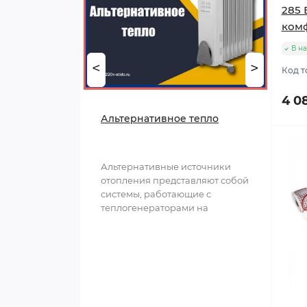
285 
ком
В н
<
>
Код т
4 0
Альтернативное тепло
Поп
Альтернативные источники
отопления представляют собой
системы, работающие с
теплогенераторами на
возобновляемых источниках
энергии..