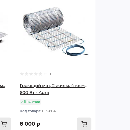
Популярный
0
м.,
Греющий мат, 2 жилы, 4 кв.м.,
600 Вт - Aura
В наличии
Код товара:
013-604
8 000 р