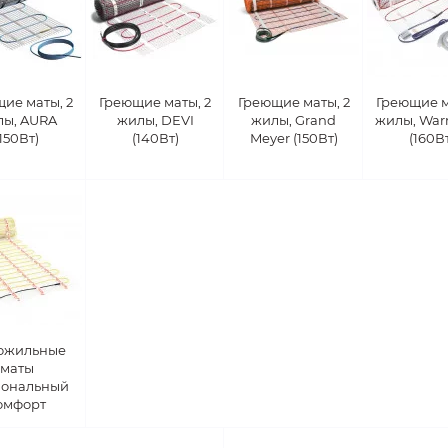
ие маты, 2
Греющие маты, 2
Греющие маты, 2
Греющие м
лы, AURA
жилы, DEVI
жилы, Grand
жилы, Wa
(150Вт)
(140Вт)
Meyer (150Вт)
(160В
ожильные
маты
ональный
омфорт