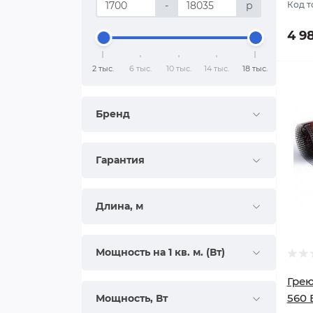
-
р
Код т
4 9
2 тыс.
6 тыс.
10 тыс.
14 тыс.
18 тыс.
Поп
Бренд
Гарантия
Длина, м
Мощность на 1 кв. м. (Вт)
Грею
560 
Мощность, Вт