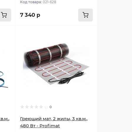
Код товара:
021-628
7 340 р
Популярный
0
в.м.,
Греющий мат, 2 жилы, 3 кв.м.,
480 Вт - Profimat