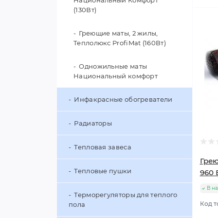
Национальный Комфорт
G9
Разветвители
Мини-канал METRA 40x16
(130Вт)
Поп
Светодиодные лампы (LED)
Удлинители
Мини-канал METRA 40x40
Греющие маты, 2 жилы,
GX53
Теплолюкс ProfiMat (160Вт)
Мини-канал METRA 60x40
Светодиодные лампы (LED)
Одножильные маты
GX70
Национальный комфорт
Светодиодные лампы LED (T8)
Инфакрасные обогреватели
Радиаторы
Тепловая завеса
Грею
Тепловые пушки
960 
В н
Терморегуляторы для теплого
Код т
пола